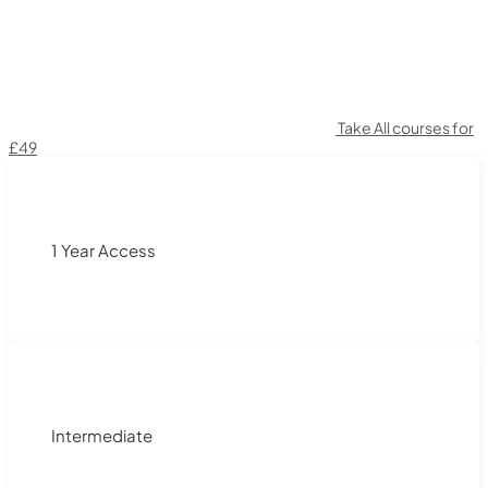
Take All courses for
£49
1 Year Access
Intermediate