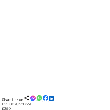
Share Link on
£25.00
/Unit Price
£250