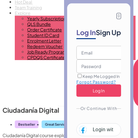
Hot Deal
Team Training
Explore
Yearly Subscription
QLS Bundle
Order Certificate
Log In
Sign Up
Student ID Card
Enrolment Letter
Redeem Voucher
Job Ready Program
CPDQS Certificate
Keep Me Logged In
Forgot Password?
Or Continue With
Ciudadanía Digital
Bestseller
Great Service
Highly Rated
Trending
Login with
Facebo
Ciudadanía Digital course explores responsible online behaviour,