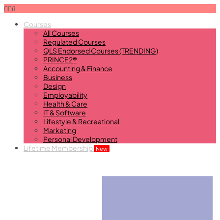
0
Courses
All Courses
Regulated Courses
QLS Endorsed Courses (TRENDING)
PRINCE2®
Accounting & Finance
Business
Design
Employability
Health & Care
IT & Software
Lifestyle & Recreational
Marketing
Personal Development
Lifetime Membership
New